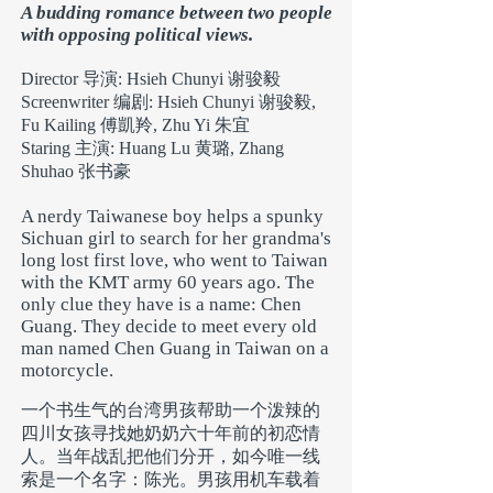
A budding romance between two people
with opposing political views.
Director 导演: Hsieh Chunyi 谢骏毅
Screenwriter 编剧: Hsieh Chunyi 谢骏毅,
Fu Kailing 傅凱羚, Zhu Yi 朱宜
Staring 主演: Huang Lu 黄璐, Zhang
Shuhao 张书豪
A nerdy Taiwanese boy helps a
spunky
Sichuan
girl to search for her grandma's
long lost first love, who went to Taiwan
with the KMT army 60 years ago. The
only clue they have is a name: Chen
Guang. They decide to meet every old
man named Chen Guang in Taiwan on a
motorcycle.
一个书生气的台湾男孩帮助一个泼辣的
四川女孩寻找她奶奶六十年前的初恋情
人。当年战乱把他们分开，如今唯一线
索是一个名字：陈光。男孩用机车载着