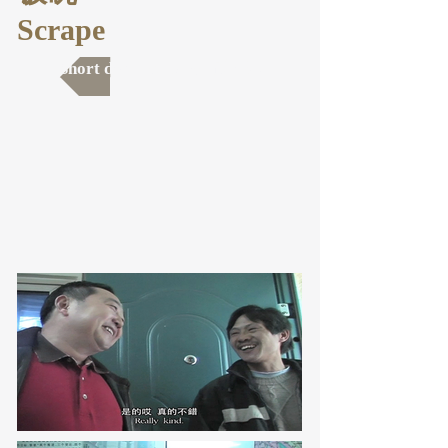
Scrape
Short documentary 纪录短片